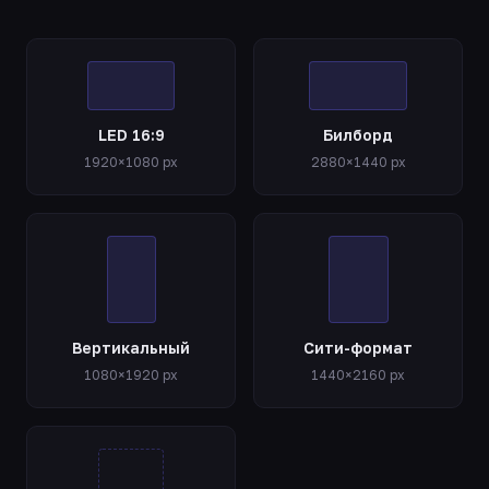
LED 16:9
Билборд
1920×1080 px
2880×1440 px
Вертикальный
Сити-формат
1080×1920 px
1440×2160 px