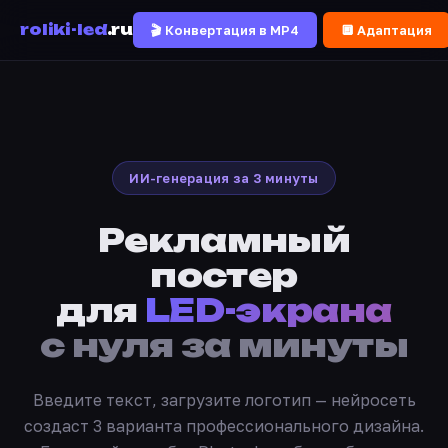
roliki-led
.ru
🎬 Конвертация в MP4
🔲 Адаптация
ИИ-генерация за 3 минуты
Рекламный
постер
для
LED-экрана
с нуля за минуты
Введите текст, загрузите логотип — нейросеть
создаст 3 варианта профессионального дизайна.