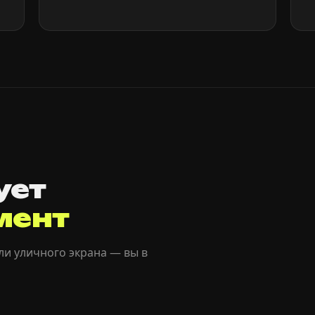
ует
мент
ли уличного экрана — вы в