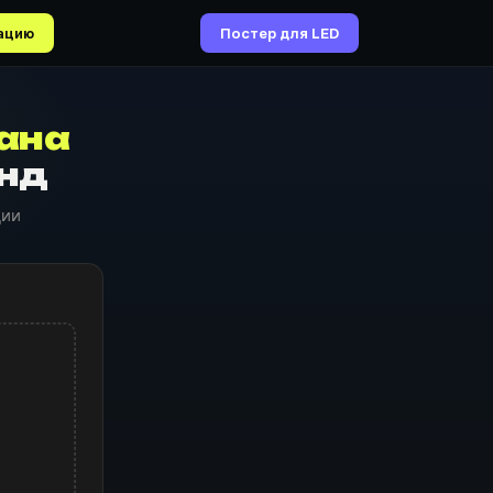
ацию
Постер для LED
ана
унд
ции