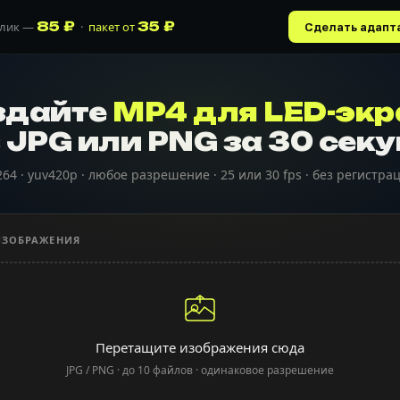
85 ₽
35 ₽
олик —
·
пакет от
Сделать адапт
здайте
MP4 для LED-экр
 JPG или PNG за 30 сек
264 · yuv420p · любое разрешение · 25 или 30 fps · без регистра
ИЗОБРАЖЕНИЯ
Перетащите изображения сюда
JPG / PNG · до 10 файлов · одинаковое разрешение