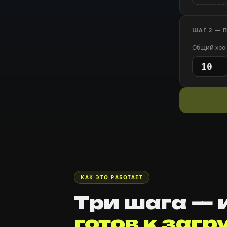
ШАГ 2 — 
Общий хро
КАК ЭТО РАБОТАЕТ
Три шага — 
готов к загр