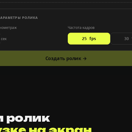
ПАРАМЕТРЫ РОЛИКА
нометраж
Частота кадров
сек
25 fps
30 
Создать ролик →
и ролик
узке на экран