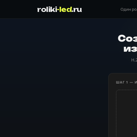
roliki
-led
.ru
Один р
Со
из
H.
ШАГ 1 — 