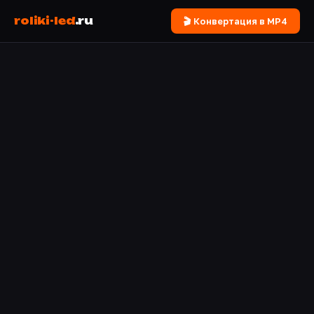
roliki-led
.ru
🎬 Конвертация в MP4